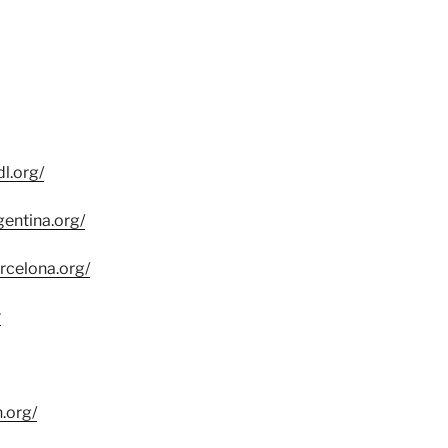
l.org/
gentina.org/
arcelona.org/
r
h.org/