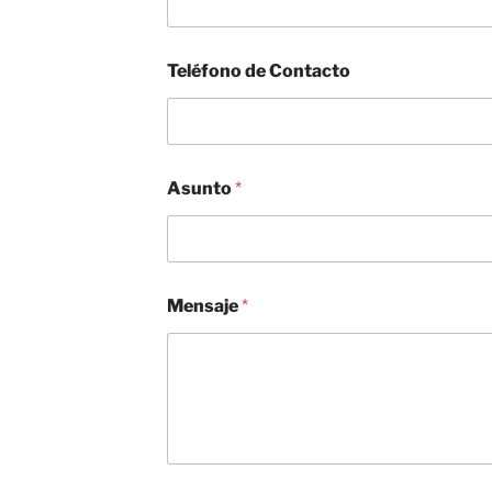
E
Teléfono de Contacto
l
e
c
t
r
ó
Asunto
*
n
i
c
o
*
*
Mensaje
*