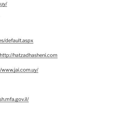
.uy/
es/default.aspx
http://hatzadhasheni.com
//www.jai.com.uy/
sh.mfa.gov.il/