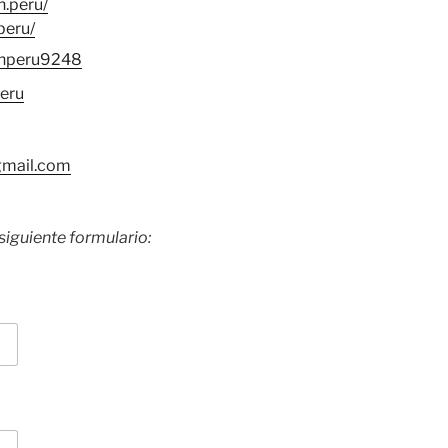
h.peru/
peru/
thperu9248
eru
gmail.com
siguiente formulario: