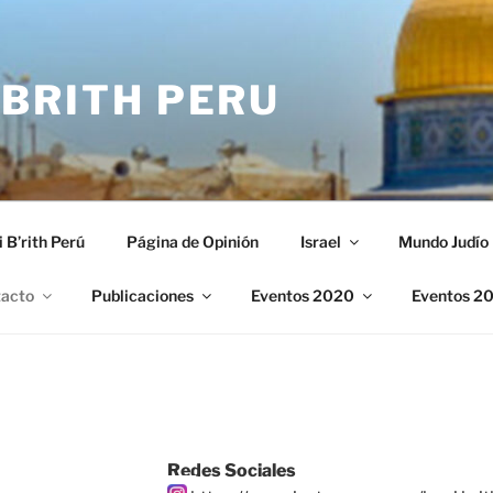
 BRITH PERU
i B’rith Perú
Página de Opinión
Israel
Mundo Judío
acto
Publicaciones
Eventos 2020
Eventos 2
Redes Sociales