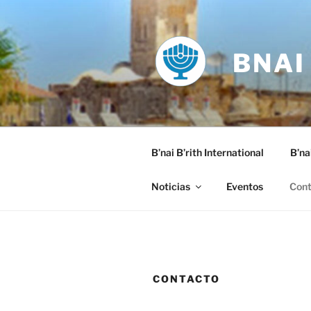
Saltar
al
contenido
BNAI
B’nai B’rith International
B’na
Noticias
Eventos
Cont
CONTACTO