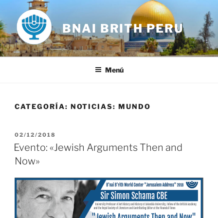
Saltar
al
BNAI BRITH PERU
contenido
Menú
CATEGORÍA:
NOTICIAS: MUNDO
PUBLICADO
02/12/2018
EL
Evento: «Jewish Arguments Then and
Now»