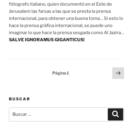
fótografo italiano, quien documentó en el Este de
Jerusalem las farsas a las que se presta la prensa
internacional, para obtener una buena toma… Si esto lo
hace la prensa gráfica internacional, se puede uno
imaginar lo que hace la prensa sesgada como Al Jazira…
SALVE IGNORAMUS GIGANTICUS!
Paginación
Sigu
Página
1
pági
de
entradas
BUSCAR
Buscar
Buscar
por: