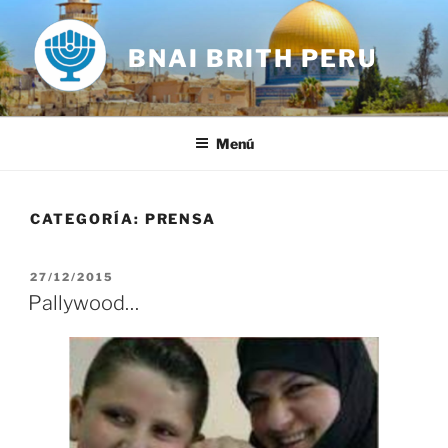
Saltar
al
BNAI BRITH PERU
contenido
Menú
CATEGORÍA:
PRENSA
PUBLICADO
27/12/2015
EL
Pallywood…