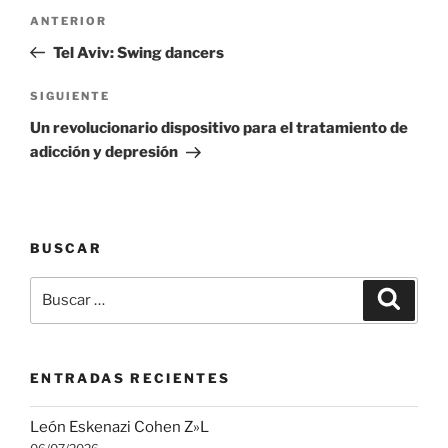
Navegación
Entrada
ANTERIOR
de
anterior:
Tel Aviv: Swing dancers
entradas
Siguiente
SIGUIENTE
entrada
Un revolucionario dispositivo para el tratamiento de
adicción y depresión
BUSCAR
Buscar
Buscar
por:
ENTRADAS RECIENTES
León Eskenazi Cohen Z»L