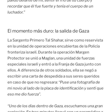
pálido delante de mí, sentir el frío de su cuerpo y
recordar que él fue fuerte y tenía el cuerpo de un
luchador.”
El momento más duro: la salida de Gaza
La Sargento Primero Tal Shahar, sirve como reservista
en la unidad de operaciones encubiertas de la Policía
fronteriza israelí. Durante la operación Margen
Protector se unió a Maglan, una unidad de fuerzas
especiales israelí y entró a la Franja de Gaza junto con
ellos. A diferencia de otros soldados, ella se negó a
escribir una carta de despedida a sus seres queridos
en caso de que no regresara:
“Puse una fotografía de
mi novio al lado de la placa
de identificación
y sentí que
eso me dio fuerza”.
“Uno de los días dentro de Gaza, escuchamos una gran
explosión. En tres minutos llegué con un paramédico a