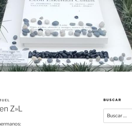
BUSCAR
MUEL
en Z»L
Buscar
por:
 hermanos: