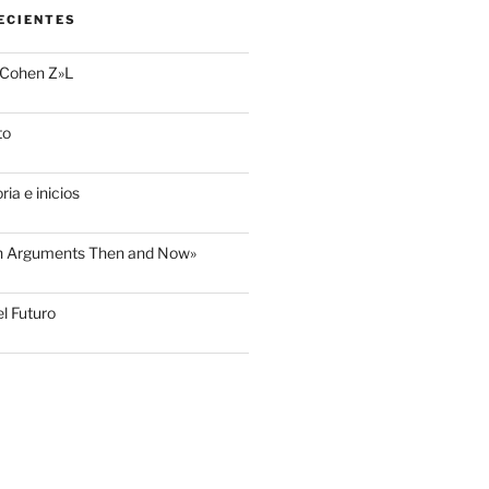
ECIENTES
 Cohen Z»L
to
ria e inicios
sh Arguments Then and Now»
l Futuro