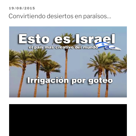
PUBLICADO
19/08/2015
EL
Convirtiendo desiertos en paraísos…