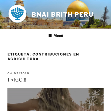
Saltar
al
BNAI BRITH PERU
contenido
Menú
ETIQUETA:
CONTRIBUCIONES EN
AGRICULTURA
PUBLICADO
04/09/2018
EL
TRIGO!!!