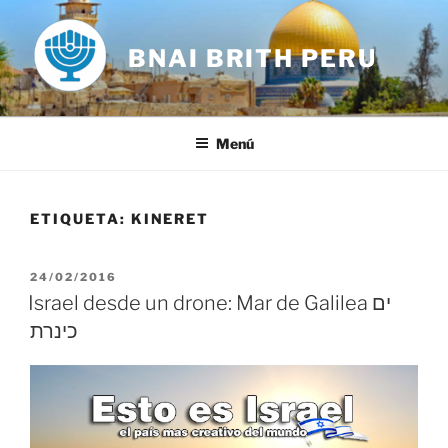
Saltar
al
BNAI BRITH PERU
contenido
Menú
ETIQUETA:
KINERET
PUBLICADO
24/02/2016
EL
Israel desde un drone: Mar de Galilea ים
כינרת