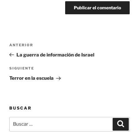
Navegación
Entrada
ANTERIOR
de
anterior:
La guerra de información de Israel
entradas
Siguiente
SIGUIENTE
entrada
Terror en la escuela
BUSCAR
Buscar
Buscar
por: