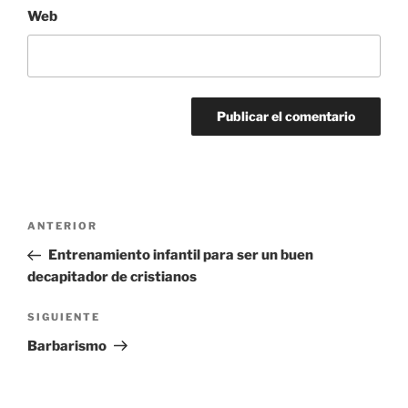
Web
Navegación
Entrada
ANTERIOR
de
anterior:
Entrenamiento infantil para ser un buen
entradas
decapitador de cristianos
Siguiente
SIGUIENTE
entrada
Barbarismo