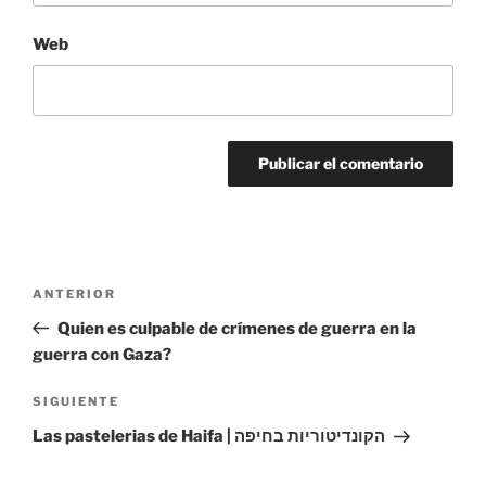
Web
Navegación
Entrada
ANTERIOR
de
anterior:
Quien es culpable de crímenes de guerra en la
entradas
guerra con Gaza?
Siguiente
SIGUIENTE
entrada
Las pastelerias de Haifa | הקונדיטוריות בחיפה