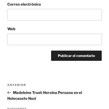
Correo electrónico
Web
Navegación
Entrada
ANTERIOR
de
anterior:
Madeleine Truel: Heroína Peruana en el
entradas
Holocausto Nazi