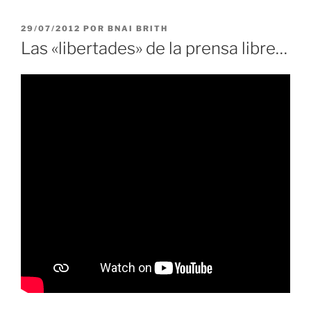
PUBLICADO
29/07/2012
POR
BNAI BRITH
EL
Las «libertades» de la prensa libre…