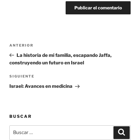
Navegación
Entrada
ANTERIOR
de
anterior:
La historia de mi familia, escapando Jaffa,
entradas
construyendo un futuro en Israel
Siguiente
SIGUIENTE
entrada
Israel: Avances en medicina
BUSCAR
Buscar
Buscar
por: