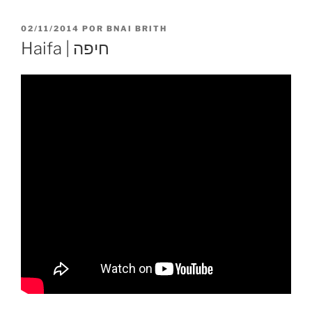
PUBLICADO
02/11/2014
POR
BNAI BRITH
EL
Haifa | חיפה