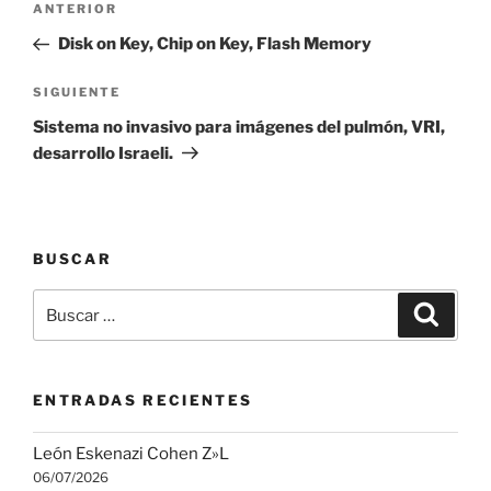
Entrada
ANTERIOR
de
anterior:
Disk on Key, Chip on Key, Flash Memory
entradas
Siguiente
SIGUIENTE
entrada
Sistema no invasivo para imágenes del pulmón, VRI,
desarrollo Israeli.
BUSCAR
Buscar
Buscar
por:
ENTRADAS RECIENTES
León Eskenazi Cohen Z»L
06/07/2026