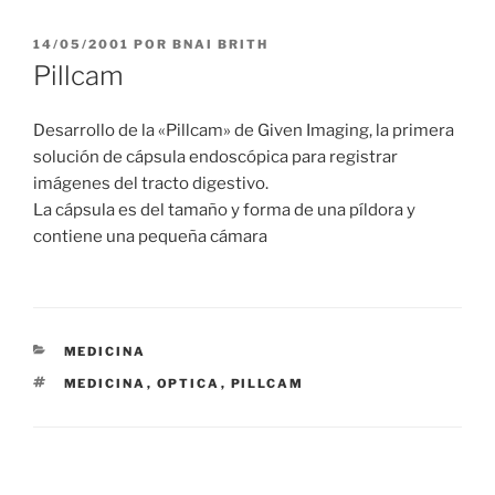
PUBLICADO
14/05/2001
POR
BNAI BRITH
EL
Pillcam
Desarrollo de la «Pillcam» de Given Imaging, la primera
solución de cápsula endoscópica para registrar
imágenes del tracto digestivo.
La cápsula es del tamaño y forma de una píldora y
contiene una pequeña cámara
CATEGORÍAS
MEDICINA
ETIQUETAS
MEDICINA
,
OPTICA
,
PILLCAM
Navegación