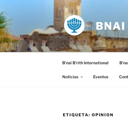
Saltar
al
contenido
BNAI
B’nai B’rith International
B’na
Noticias
Eventos
Cont
ETIQUETA:
OPINION