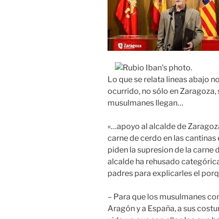
Lo que se relata lineas abajo n
ocurrido, no sólo en Zaragoza,
musulmanes llegan…
«…apoyo al alcalde de Zaragoza
carne de cerdo en las cantina
piden la supresion de la carne 
alcalde ha rehusado categóric
padres para explicarles el por
– Para que los musulmanes co
Aragón y a España, a sus costu