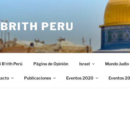
 BRITH PERU
i B’rith Perú
Página de Opinión
Israel
Mundo Judío
acto
Publicaciones
Eventos 2020
Eventos 2