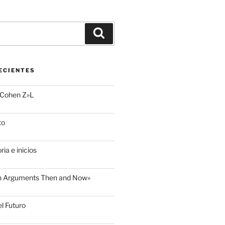
Buscar
ECIENTES
 Cohen Z»L
to
ria e inicios
sh Arguments Then and Now»
l Futuro