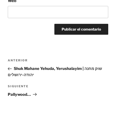
Web
Navegación
Entrada
ANTERIOR
de
anterior:
Shuk Mahane Yehuda, Yerushalayim | שוק מחנה
entradas
יהודה-ירושלים
Siguiente
SIGUIENTE
entrada
Pallywood…