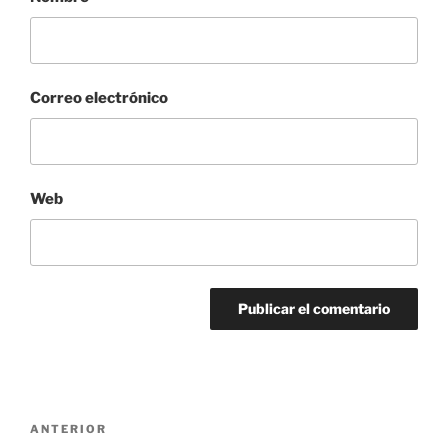
Correo electrónico
Web
Navegación
Entrada
ANTERIOR
de