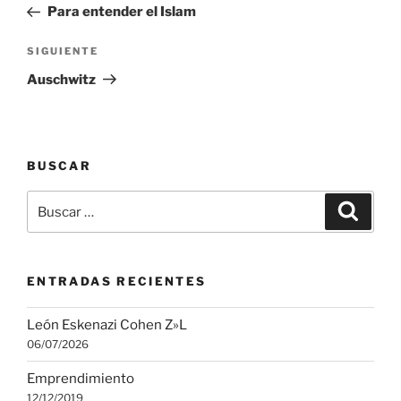
anterior:
Para entender el Islam
entradas
Siguiente
SIGUIENTE
entrada
Auschwitz
BUSCAR
Buscar
Buscar
por:
ENTRADAS RECIENTES
León Eskenazi Cohen Z»L
06/07/2026
Emprendimiento
12/12/2019