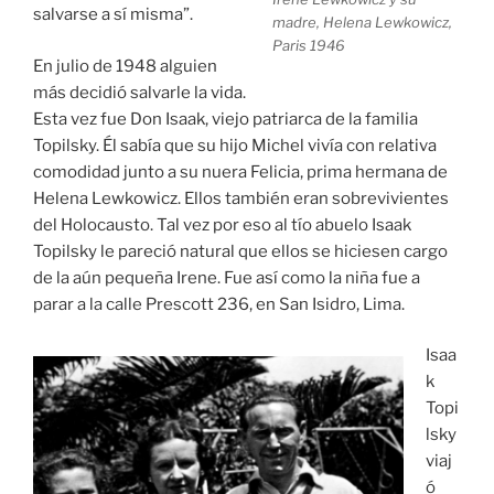
salvarse a sí misma”.
madre, Helena Lewkowicz,
Paris 1946
En julio de 1948 alguien
más decidió salvarle la vida.
Esta vez fue Don Isaak, viejo patriarca de la familia
Topilsky. Él sabía que su hijo Michel vivía con relativa
comodidad junto a su nuera Felicia, prima hermana de
Helena Lewkowicz. Ellos también eran sobrevivientes
del Holocausto. Tal vez por eso al tío abuelo Isaak
Topilsky le pareció natural que ellos se hiciesen cargo
de la aún pequeña Irene. Fue así como la niña fue a
parar a la calle Prescott 236, en San Isidro, Lima.
Isaa
k
Topi
lsky
viaj
ó