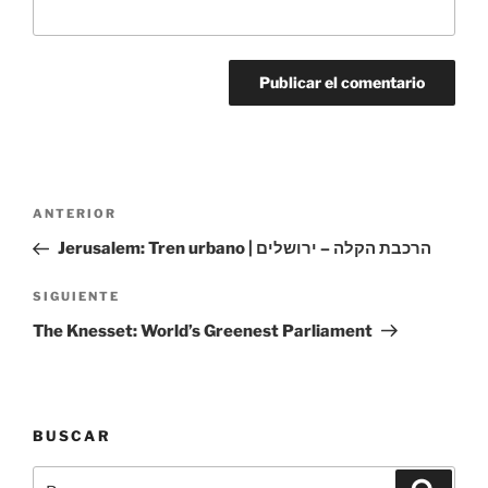
Navegación
Entrada
ANTERIOR
de
anterior:
Jerusalem: Tren urbano | הרכבת הקלה – ירושלים
entradas
Siguiente
SIGUIENTE
entrada
The Knesset: World’s Greenest Parliament
BUSCAR
Buscar
Buscar