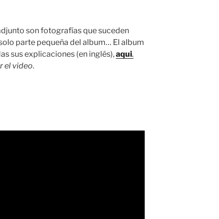
adjunto son fotografías que suceden
solo parte pequeña del album… El album
s sus explicaciones (en inglés),
aqui
.
r el video
.