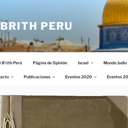
 BRITH PERU
i B’rith Perú
Página de Opinión
Israel
Mundo Judío
acto
Publicaciones
Eventos 2020
Eventos 2