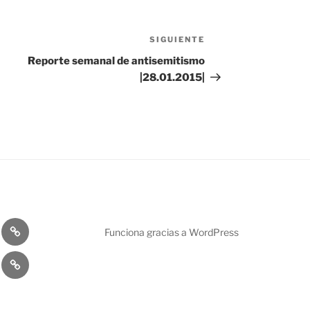
SIGUIENTE
Siguiente
entrada
Reporte semanal de antisemitismo
|28.01.2015|
Mundo
Funciona gracias a WordPress
Judío
cto
Publicaciones