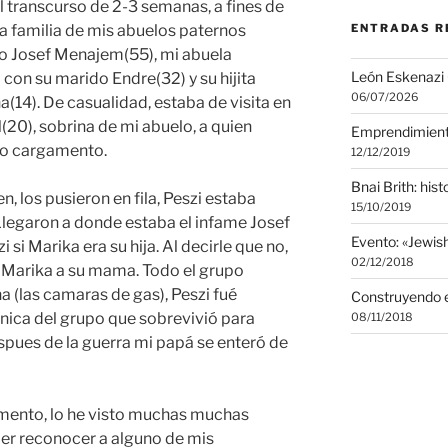
l transcurso de 2-3 semanas, a fines de
a familia de mis abuelos paternos
ENTRADAS R
lo Josef Menajem(55), mi abuela
León Eskenazi
 con su marido Endre(32) y su hijita
06/07/2026
na(14). De casualidad, estaba de visita en
0), sobrina de mi abuelo, a quien
Emprendimien
mo cargamento.
12/12/2019
Bnai Brith: histo
 los pusieron en fila, Peszi estaba
15/10/2019
Llegaron a donde estaba el infame Josef
Evento: «Jewi
si Marika era su hija. Al decirle que no,
02/12/2018
a Marika a su mama. Todo el grupo
ha (las camaras de gas), Peszi fué
Construyendo e
 única del grupo que sobrevivió para
08/11/2018
despues de la guerra mi papá se enteró de
mento, lo he visto muchas muchas
der reconocer a alguno de mis