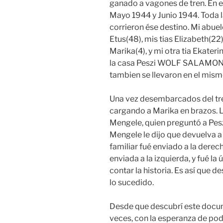
ganado a vagones de tren. En e
Mayo 1944 y Junio 1944. Toda l
corrieron ése destino. Mi abue
Etus(48), mis tias Elizabeth(22)
Marika(4), y mi otra tia Ekateri
la casa Peszi WOLF SALAMON(2
tambien se llevaron en el mis
Una vez desembarcados del tren,
cargando a Marika en brazos. 
Mengele, quien preguntó a Peszi 
Mengele le dijo que devuelva 
familiar fué enviado a la derec
enviada a la izquierda, y fué la
contar la historia. Es así que 
lo sucedido.
Desde que descubrí este docu
veces, con la esperanza de po