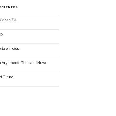
ECIENTES
 Cohen Z»L
to
ria e inicios
sh Arguments Then and Now»
l Futuro