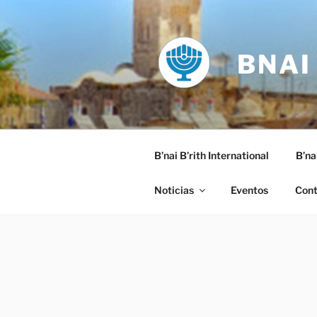
Saltar
al
contenido
BNAI
B’nai B’rith International
B’na
Noticias
Eventos
Cont