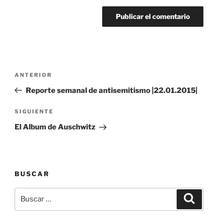
Navegación
Entrada
ANTERIOR
de
anterior:
Reporte semanal de antisemitismo |22.01.2015|
entradas
Siguiente
SIGUIENTE
entrada
El Album de Auschwitz
BUSCAR
Buscar
Buscar
por: